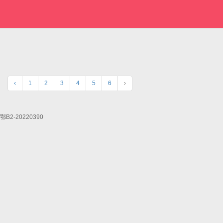
‹
1
2
3
4
5
6
›
/鄂B2-20220390