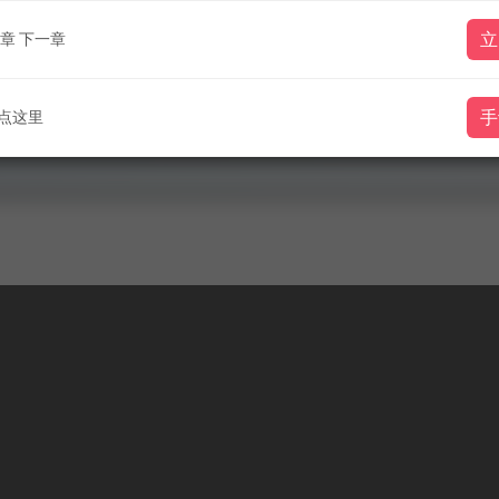
章
下一章
立
点这里
手