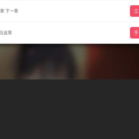
章
下一章
立
点这里
手